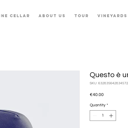
INE CELLAR
ABOUT US
TOUR
VINEYARDS
Questo è u
SKU: 63283564283457
Price
€40.00
Quantity
*