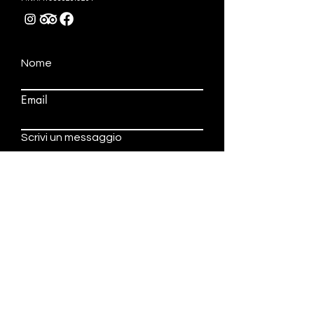
Nome
Email
Scrivi un messaggio
Autorizzo il trattmento dei miei
dati personali come descritto
nella Privacy Policy di questo
sito.
Visualizza termini d'uso
Invia