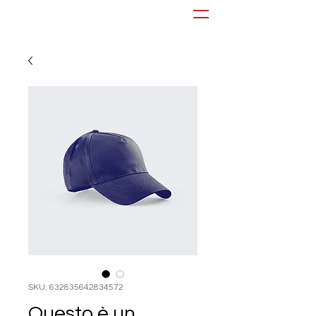
SKU: 632835642834572
Questo è un